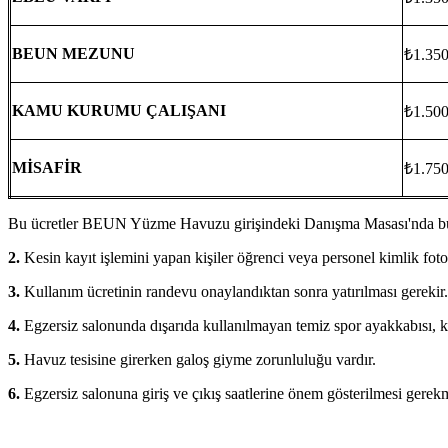
BEUN MEZUNU
₺1.35
KAMU KURUMU ÇALIŞANI
₺1.50
MİSAFİR
₺1.75
Bu ücretler BEUN Yüzme Havuzu girişindeki Danışma Masası'nda bulun
2.
Kesin kayıt işlemini yapan kişiler öğrenci veya personel kimlik fotok
3.
Kullanım ücretinin randevu onaylandıktan sonra yatırılması gerekir
4.
Egzersiz salonunda dışarıda kullanılmayan temiz spor ayakkabısı, ki
5.
Havuz tesisine girerken galoş giyme zorunluluğu vardır.
6.
Egzersiz salonuna giriş ve çıkış saatlerine önem gösterilmesi gerek