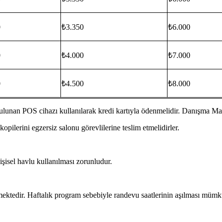
0
₺3.350
₺6.000
0
₺4.000
₺7.000
0
₺4.500
₺8.000
an POS cihazı kullanılarak kredi kartıyla ödenmelidir. Danışma Masas
opilerini egzersiz salonu görevlilerine teslim etmelidirler.
.
şisel havlu kullanılması zorunludur.
mektedir. Haftalık program sebebiyle randevu saatlerinin aşılması mümk