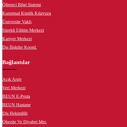
Öğrenci Bilgi Sistemi
Kurumsal Kimlik Kılavuzu
Üniversite Vakfı
Sürekli Eğitim Merkezi
Kariyer Merkezi
Dış İlişkiler Koord.
Bağlantılar
Açık Arşiv
Veri Merkezi
BEUN E-Posta
BEUN Hastane
Diş Hekimliği
Obezite Ve Diyabet Mer.