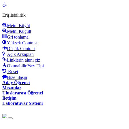
Open
toolbar
Erişilebilirlik
Metni Büyüt
Metni Küçült
Gri tonlama
Yüksek Contrast
Düşük Contrast
Açık Arkaplan
Linklerin altını çiz
Okunabilir Yazı Tipi
Reset
Bize ulaşın
Aday Öğrenci
Mezunlar
Uluslararası Öğrenci
İletişim
Laboratuvar Sistemi