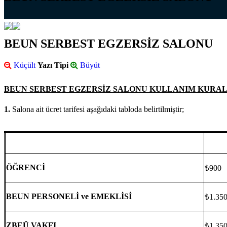
BEUN SERBEST EGZERSİZ SALONU
Küçült
Yazı Tipi
Büyüt
BEUN SERBEST EGZERSİZ SALONU KULLANIM KURA
1.
Salona ait ücret tarifesi aşağıdaki tabloda belirtilmiştir;
ÖĞRENCİ
₺900
BEUN PERSONELİ ve EMEKLİSİ
₺1.35
ZBEÜ VAKFI
₺1.35