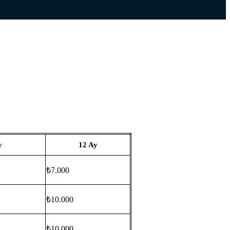
y
12 Ay
₺7.000
₺10.000
₺10.000