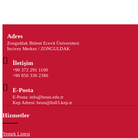
Adres
Zonguldak Bülent Ecevit Üniversitesi
İncivez Merkez / ZONGULDAK
İletişim
+90 372 291 1100
+90 850 330 2386
E-Posta
E-Posta: info@beun.edu.tr
Kep Adresi: beun@hs03.kep.tr
Hizmetler
Yemek Listesi