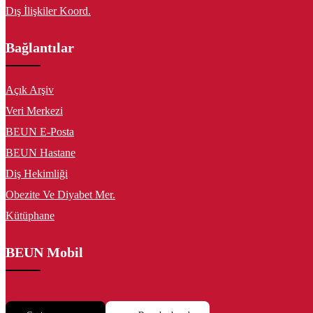
Dış İlişkiler Koord.
Bağlantılar
Açık Arşiv
Veri Merkezi
BEUN E-Posta
BEUN Hastane
Diş Hekimliği
Obezite Ve Diyabet Mer.
Kütüphane
BEUN Mobil