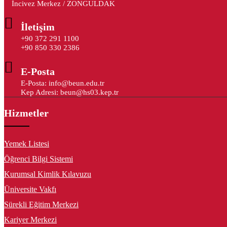
İncivez Merkez / ZONGULDAK
İletişim
+90 372 291 1100
+90 850 330 2386
E-Posta
E-Posta: info@beun.edu.tr
Kep Adresi: beun@hs03.kep.tr
Hizmetler
Yemek Listesi
Öğrenci Bilgi Sistemi
Kurumsal Kimlik Kılavuzu
Üniversite Vakfı
Sürekli Eğitim Merkezi
Kariyer Merkezi