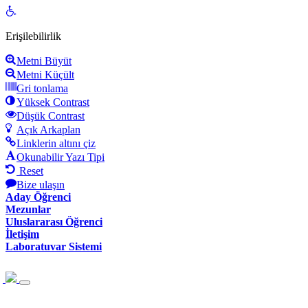
Open
toolbar
Erişilebilirlik
Metni Büyüt
Metni Küçült
Gri tonlama
Yüksek Contrast
Düşük Contrast
Açık Arkaplan
Linklerin altını çiz
Okunabilir Yazı Tipi
Reset
Bize ulaşın
Aday Öğrenci
Mezunlar
Uluslararası Öğrenci
İletişim
Laboratuvar Sistemi